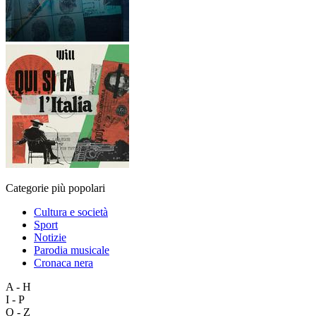
Categorie più popolari
Cultura e società
Sport
Notizie
Parodia musicale
Cronaca nera
A - H
I - P
Q - Z