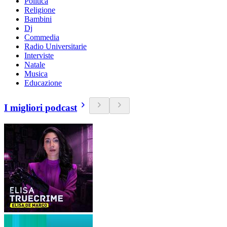
Politica
Religione
Bambini
Dj
Commedia
Radio Universitarie
Interviste
Natale
Musica
Educazione
I migliori podcast