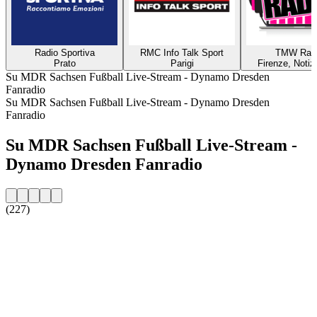
Radio Sportiva
RMC Info Talk Sport
TMW Rad
Prato
Parigi
Firenze, Notiz
Su MDR Sachsen Fußball Live-Stream - Dynamo Dresden
Fanradio
Su MDR Sachsen Fußball Live-Stream - Dynamo Dresden
Fanradio
Su MDR Sachsen Fußball Live-Stream -
Dynamo Dresden Fanradio
(227)
Sito web della radio