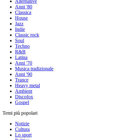
Alternative
Anni '80
Classica
House
Jazz
Indie
Classic rock
Soul
Techno
R&B
Latina
Anni '70
Musica tradizionale
Anni '90
Trance
Heavy metal
Ambient
Discofox
Gospel
Temi più popolari
Notizie
Cultura
Lo sport