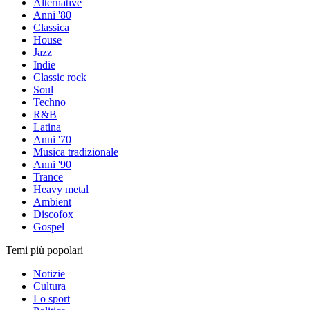
Alternative
Anni '80
Classica
House
Jazz
Indie
Classic rock
Soul
Techno
R&B
Latina
Anni '70
Musica tradizionale
Anni '90
Trance
Heavy metal
Ambient
Discofox
Gospel
Temi più popolari
Notizie
Cultura
Lo sport