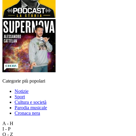
Categorie più popolari
Notizie
Sport
Cultura e società
Parodia musicale
Cronaca nera
A - H
I - P
Q - Z