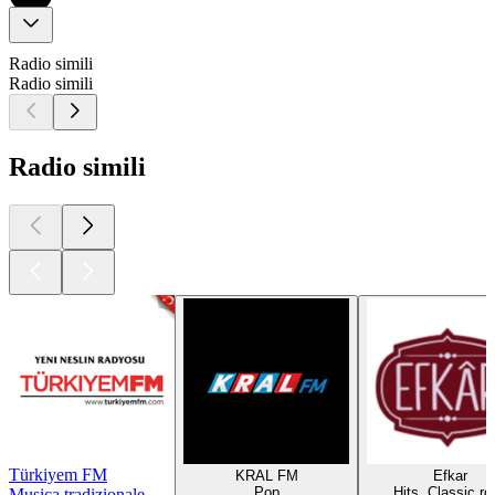
Radio simili
Radio simili
Radio simili
Türkiyem FM
KRAL FM
Efkar
Pop
Hits, Classic ro
Musica tradizionale