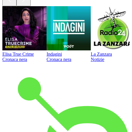
Elisa True Crime
Indagini
La Zanzara
Cronaca nera
Cronaca nera
Notizie