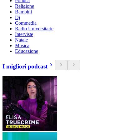
Politica
Religione
Bambini
Dj
Commedia
Radio Universitarie
Interviste
Natale
Musica
Educazione
I migliori podcast