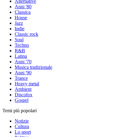
Alternative
Anni '80
Classica
House
Jazz
Indie
Classic rock
Soul
Techno
R&B
Latina
Anni '70
Musica tradizionale
Anni '90
Trance
Heavy metal
Ambient
Discofox
Gospel
Temi più popolari
Notizie
Cultura
Lo sport