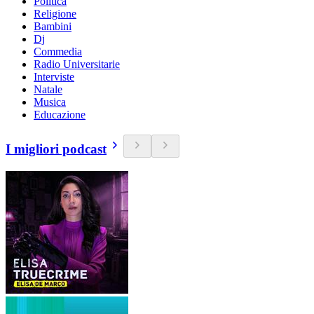
Politica
Religione
Bambini
Dj
Commedia
Radio Universitarie
Interviste
Natale
Musica
Educazione
I migliori podcast