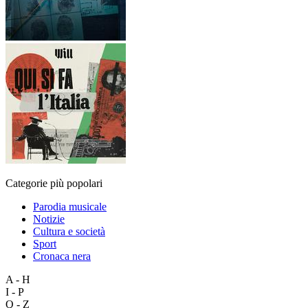
Categorie più popolari
Parodia musicale
Notizie
Cultura e società
Sport
Cronaca nera
A - H
I - P
Q - Z