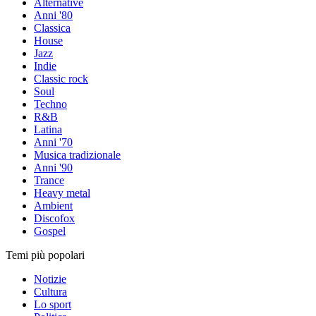
Alternative
Anni '80
Classica
House
Jazz
Indie
Classic rock
Soul
Techno
R&B
Latina
Anni '70
Musica tradizionale
Anni '90
Trance
Heavy metal
Ambient
Discofox
Gospel
Temi più popolari
Notizie
Cultura
Lo sport