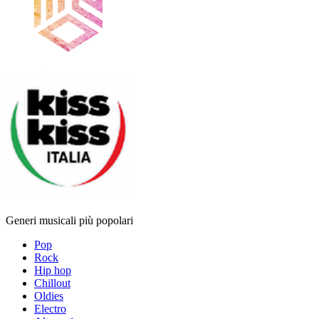
Generi musicali più popolari
Pop
Rock
Hip hop
Chillout
Oldies
Electro