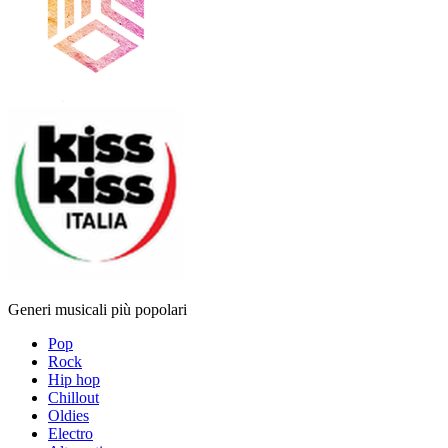
Generi musicali più popolari
Pop
Rock
Hip hop
Chillout
Oldies
Electro