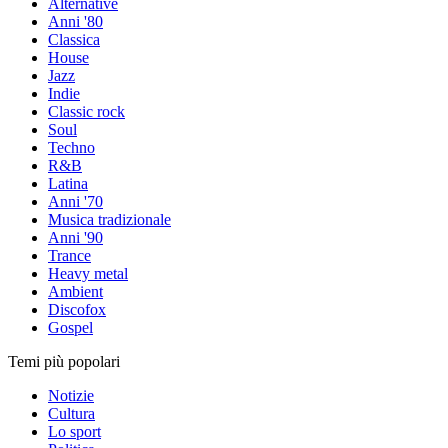
Alternative
Anni '80
Classica
House
Jazz
Indie
Classic rock
Soul
Techno
R&B
Latina
Anni '70
Musica tradizionale
Anni '90
Trance
Heavy metal
Ambient
Discofox
Gospel
Temi più popolari
Notizie
Cultura
Lo sport