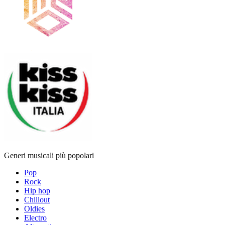
Generi musicali più popolari
Pop
Rock
Hip hop
Chillout
Oldies
Electro