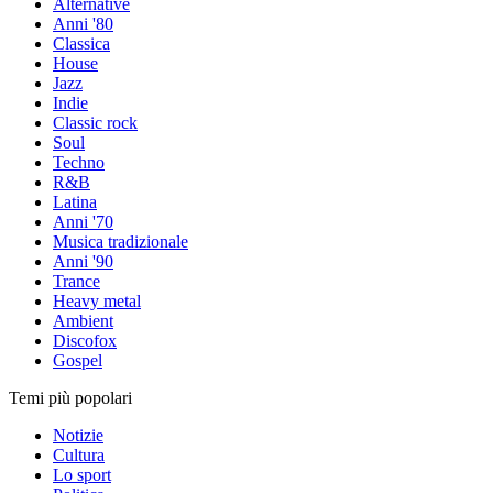
Alternative
Anni '80
Classica
House
Jazz
Indie
Classic rock
Soul
Techno
R&B
Latina
Anni '70
Musica tradizionale
Anni '90
Trance
Heavy metal
Ambient
Discofox
Gospel
Temi più popolari
Notizie
Cultura
Lo sport