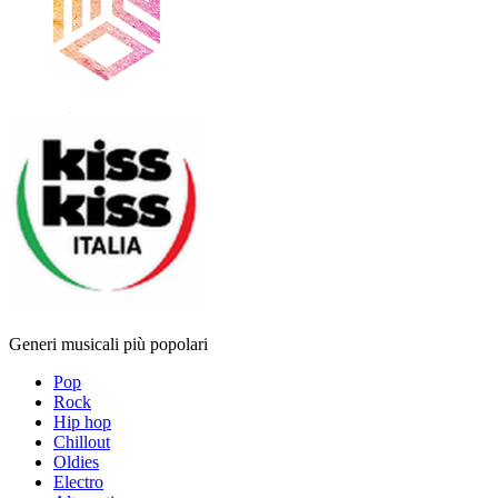
Generi musicali più popolari
Pop
Rock
Hip hop
Chillout
Oldies
Electro