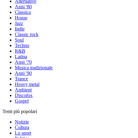
Alternative
Anni '80
Classica
House
Jazz
Indie
Classic rock
Soul
Techno
R&B
Latina
Anni '70
Musica tradizionale
Anni '90
Trance
Heavy metal
Ambient
Discofox
Gospel
Temi più popolari
Notizie
Cultura
Lo sport