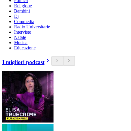
Politica
Religione
Bambini
Dj
Commedia
Radio Universitarie
Interviste
Natale
Musica
Educazione
I migliori podcast