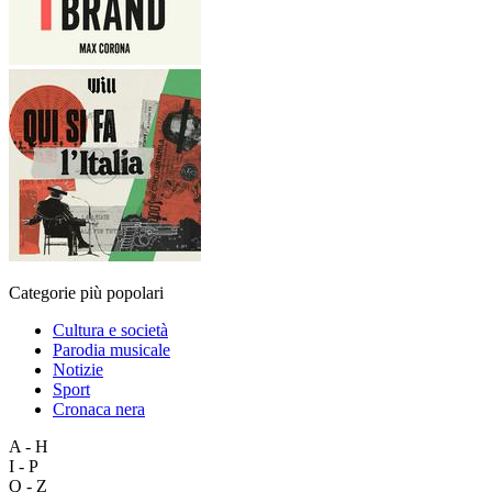
Categorie più popolari
Cultura e società
Parodia musicale
Notizie
Sport
Cronaca nera
A - H
I - P
Q - Z