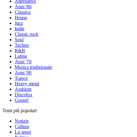
Alternative
Anni '80
Classica
House
Jazz
Indie
Classic rock
Soul
Techno
R&B
Latina
Anni '70
Musica tradizionale
Anni '90
Trance
Heavy metal
Ambient
Discofox
Gospel
Temi più popolari
Notizie
Cultura
Lo sport