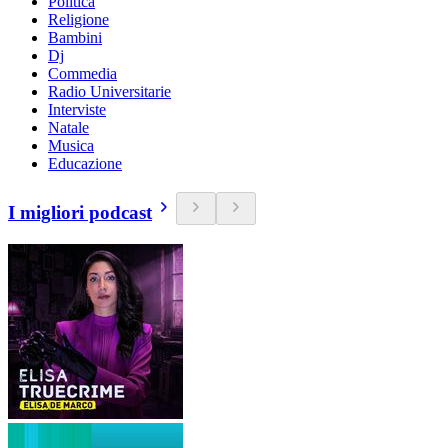
Politica
Religione
Bambini
Dj
Commedia
Radio Universitarie
Interviste
Natale
Musica
Educazione
I migliori podcast