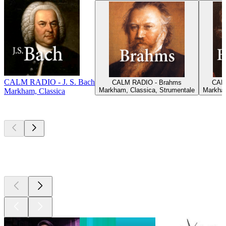
CALM RADIO - J. S. Bach
CALM RADIO - Brahms
CALM
Markham, Classica, Strumentale
Markham
Markham, Classica
I migliori
podcast
I migliori
podcast
I migliori
podcast