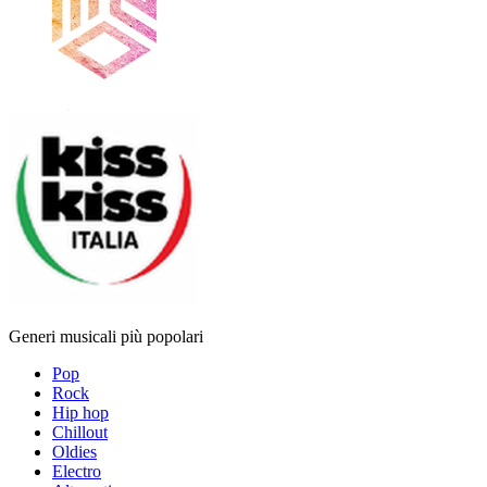
Generi musicali più popolari
Pop
Rock
Hip hop
Chillout
Oldies
Electro