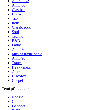
Alternative
Anni '80
Classica
House
Jazz
Indie
Classic rock
Soul
Techno
R&B
Latina
Anni '70
Musica tradizionale
Anni '90
Trance
Heavy metal
Ambient
Discofox
Gospel
Temi più popolari
Notizie
Cultura
Lo sport