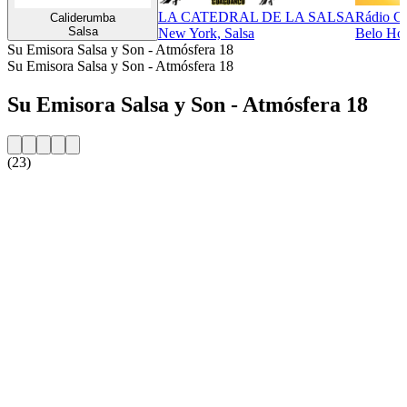
LA CATEDRAL DE LA SALSA
Rádio Gi
Caliderumba
Salsa
New York, Salsa
Belo Hor
Su Emisora Salsa y Son - Atmósfera 18
Su Emisora Salsa y Son - Atmósfera 18
Su Emisora Salsa y Son - Atmósfera 18
(23)
Sito web della radio