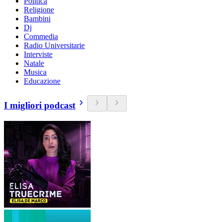
Politica
Religione
Bambini
Dj
Commedia
Radio Universitarie
Interviste
Natale
Musica
Educazione
I migliori podcast