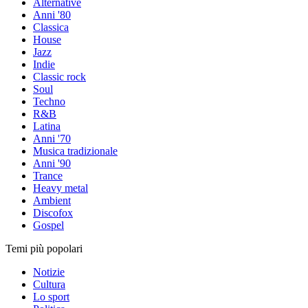
Alternative
Anni '80
Classica
House
Jazz
Indie
Classic rock
Soul
Techno
R&B
Latina
Anni '70
Musica tradizionale
Anni '90
Trance
Heavy metal
Ambient
Discofox
Gospel
Temi più popolari
Notizie
Cultura
Lo sport