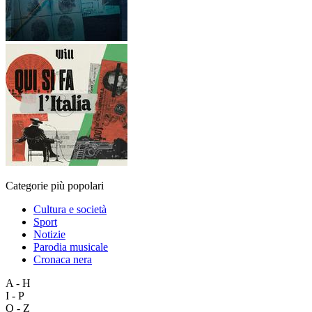
Categorie più popolari
Cultura e società
Sport
Notizie
Parodia musicale
Cronaca nera
A - H
I - P
Q - Z