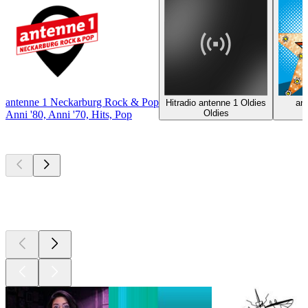
antenne 1 Neckarburg Rock & Pop
Hitradio antenne 1 Oldies
an
Oldies
Anni '80, Anni '70, Hits, Pop
I migliori
podcast
I migliori
podcast
I migliori
podcast