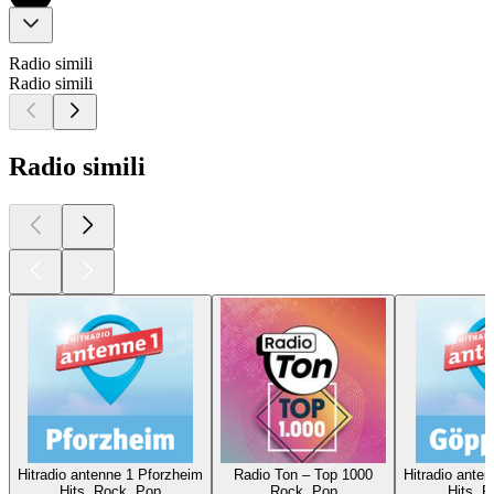
Radio simili
Radio simili
Radio simili
Hitradio antenne 1 Pforzheim
Radio Ton – Top 1000
Hitradio ante
Hits, Rock, Pop
Rock, Pop
Hits, 