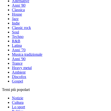
Alternative
Anni '80
Classica
House
Jazz
Indie
Classic rock
Soul
Techno
R&B
Latina
Anni '70
Musica tradizionale
Anni '90
Trance
Heavy metal
Ambient
Discofox
Gospel
Temi più popolari
Notizie
Cultura
Lo sport