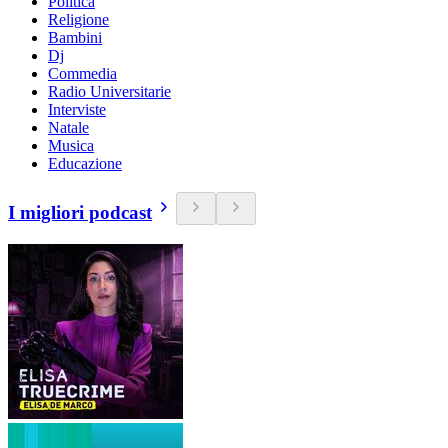
Politica
Religione
Bambini
Dj
Commedia
Radio Universitarie
Interviste
Natale
Musica
Educazione
I migliori podcast