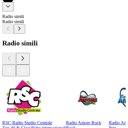
Radio simili
Radio simili
Radio simili
RSC Radio Studio Centrale
Radio Amore Rock
Radio Am
Top 40 & Classifiche internazionali
Rock
Pop