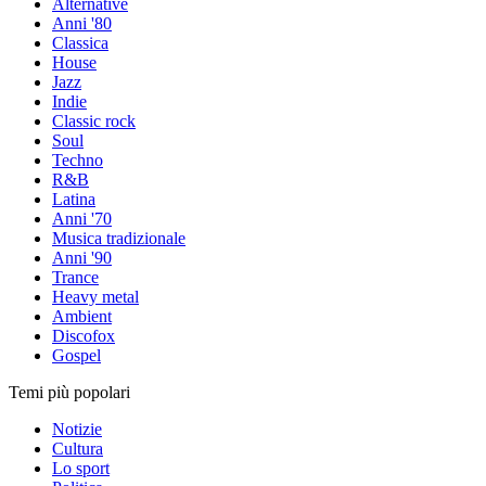
Alternative
Anni '80
Classica
House
Jazz
Indie
Classic rock
Soul
Techno
R&B
Latina
Anni '70
Musica tradizionale
Anni '90
Trance
Heavy metal
Ambient
Discofox
Gospel
Temi più popolari
Notizie
Cultura
Lo sport