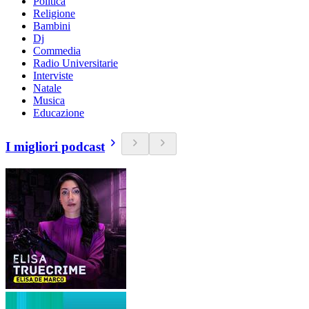
Politica
Religione
Bambini
Dj
Commedia
Radio Universitarie
Interviste
Natale
Musica
Educazione
I migliori podcast