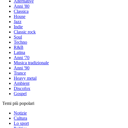
Alternative
Anni '80
Classica
House
Jazz
Indie
Classic rock
Soul
Techno
R&B
Latina
Anni '70
Musica tradizionale
Anni '90
Trance
Heavy metal
Ambient
Discofox
Gospel
Temi più popolari
Notizie
Cultura
Lo sport