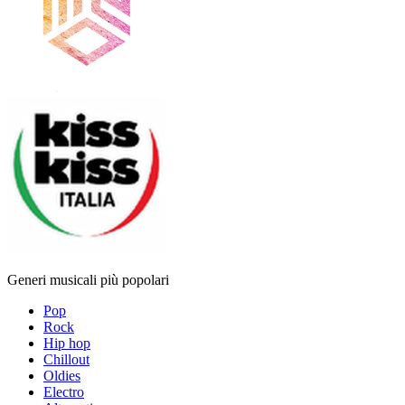
Generi musicali più popolari
Pop
Rock
Hip hop
Chillout
Oldies
Electro