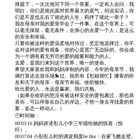
择题下，一次次地写下同一个答案。一定有人会问：我
明白，你们是彼此面对世界最大的底气，但说实话，你
们是不是也左右了彼此的人生，羁绊了彼此一辈子？
我在母亲对我的爱里学会了一件事。在这个世界上，可
以毫无保留，毫无条件，全身心的去爱一个人，是这么
的安全和幸福。
只要你被这样的爱温柔地对待过，坚定地选择过，你不
会对这样的爱有戒备，你的心是宽广无边际的。你会成
为一个拥有着无穷尽的爱的能量和能力的人。
去爱，是我们来到这个世界，唯一的使命。
希望大家喜欢我和妈妈录制的内容，今年的母亲节，我
俩打算还去游乐场🎠过。祝所有【彤姐很忙】播客的听
友和天下的母亲：母亲节幸福。收听愉快。
给出爱的人，永远是赢家。我们共勉。
（如果在收听的您没有被这样安全的爱包裹过，那也恭
喜你，可以停靠在自己的岸边。孑然一身去寻找爱的答
案，姿态一样动人。）
🕙时间轴：
00:03:16 妈妈讲述彤儿小学三年级给她的惊喜（惊
吓）。
00:07:04 小彤彤儿时的调皮捣蛋be like：在家飞檐走壁。