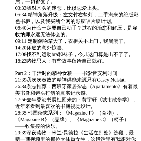
后，一切都变了。
03:33我对木头的迷恋，比谈恋爱上头。
05:34 精神角落升级：左文竹右盐灯，二手淘来的绝版彩
色书柜，以及我买断全网的彩胶唱片墙计划。
08:40为什么一定要自己动手？过程的治愈和解压，是雇
收纳师永远无法体会的。
09:11 定制储物箱大了，衣柜关不上门，我崩溃了。
14:20床底的意外惊喜。
17:08找不到运动bra和袜子，今儿这门算是出不了了。
18:23睹物思人：有些故事留给自己就好。
Part 2：干活时的精神食粮——书影音安利时间
21:39我次次奏效的精神供能来源只有Casey Neistat。
26:34杂志推荐：西班牙家居杂志《Apartamento》有着最
美书脊和镜头打斜的真实记录感。
27:56去年香港书展扛回来的：黄宇轩《城市散步学》，
近年来看到最喜欢的书籍视觉设计。
28:35 韩国杂志系列：《Magazine F》（食物）、
《Magazine B》（品牌）、《Magazine C》（椅子）
——收集控的快乐。
29:39深夜读物：米兰·昆德拉《生活在别处》选段，最
新一期视频里的那位大体重女生，这段话里有我想对你