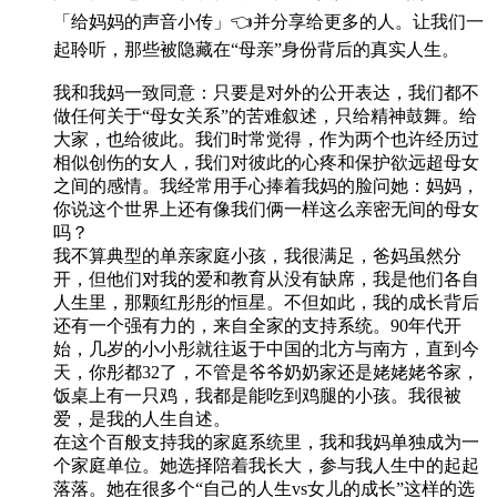
「给妈妈的声音小传」👈并分享给更多的人。让我们一
起聆听，那些被隐藏在“母亲”身份背后的真实人生。
我和我妈一致同意：只要是对外的公开表达，我们都不
做任何关于“母女关系”的苦难叙述，只给精神鼓舞。给
大家，也给彼此。我们时常觉得，作为两个也许经历过
相似创伤的女人，我们对彼此的心疼和保护欲远超母女
之间的感情。我经常用手心捧着我妈的脸问她：妈妈，
你说这个世界上还有像我们俩一样这么亲密无间的母女
吗？
我不算典型的单亲家庭小孩，我很满足，爸妈虽然分
开，但他们对我的爱和教育从没有缺席，我是他们各自
人生里，那颗红彤彤的恒星。不但如此，我的成长背后
还有一个强有力的，来自全家的支持系统。90年代开
始，几岁的小小彤就往返于中国的北方与南方，直到今
天，你彤都32了，不管是爷爷奶奶家还是姥姥姥爷家，
饭桌上有一只鸡，我都是能吃到鸡腿的小孩。我很被
爱，是我的人生自述。
在这个百般支持我的家庭系统里，我和我妈单独成为一
个家庭单位。她选择陪着我长大，参与我人生中的起起
落落。她在很多个“自己的人生vs女儿的成长”这样的选