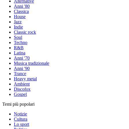
Alternative
Anni '80
Classica
House
Jazz
Indie
Classic rock
Soul
Techno
R&B
Latina
Anni '70
Musica tradizionale
Anni '90
Trance
Heavy metal
Ambient
Discofox
Gospel
Temi più popolari
Notizie
Cultura
Lo sport