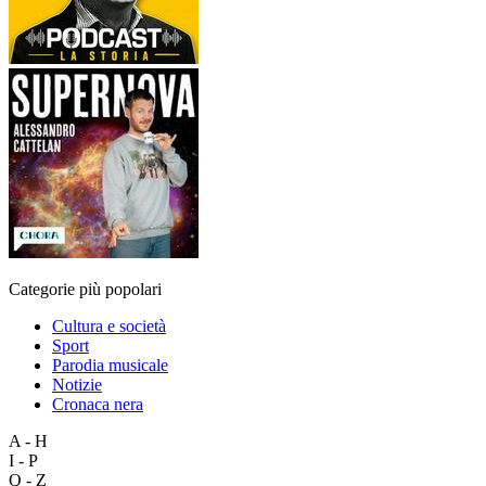
Categorie più popolari
Cultura e società
Sport
Parodia musicale
Notizie
Cronaca nera
A - H
I - P
Q - Z