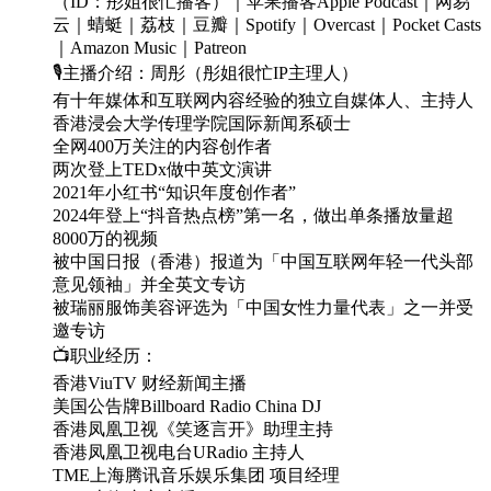
（ID：彤姐很忙播客）｜苹果播客Apple Podcast｜网易
云｜蜻蜓｜荔枝｜豆瓣｜Spotify｜Overcast｜Pocket Casts
｜Amazon Music｜Patreon
🎙️主播介绍：周彤（彤姐很忙IP主理人）
有十年媒体和互联网内容经验的独立自媒体人、主持人
香港浸会大学传理学院国际新闻系硕士
全网400万关注的内容创作者
两次登上TEDx做中英文演讲
2021年小红书“知识年度创作者”
2024年登上“抖音热点榜”第一名，做出单条播放量超
8000万的视频
被中国日报（香港）报道为「中国互联网年轻一代头部
意见领袖」并全英文专访
被瑞丽服饰美容评选为「中国女性力量代表」之一并受
邀专访
📺职业经历：
香港ViuTV 财经新闻主播
美国公告牌Billboard Radio China DJ
香港凤凰卫视《笑逐言开》助理主持
香港凤凰卫视电台URadio 主持人
TME上海腾讯音乐娱乐集团 项目经理