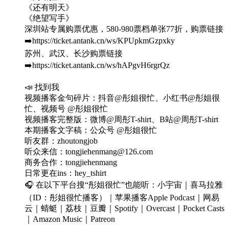
《还有明天》
《绝望写手》
深圳站专属购票优惠，580-980票档单张77折，购票链接
➡️https://ticket.antank.cn/ws/KPUpkmGzpxky
苏州、武汉、长沙购票链接
➡️https://ticket.antank.cn/ws/hAPgvH6rgrQz
📣 找到我
视频播客金句碎片：抖音@彤姐很忙、小红书@彤姐很
忙、视频号 @彤姐很忙
视频播客完整版：微博@周彤T-shirt、B站@周彤T-shirt
本期播客文字稿：公众号 @彤姐很忙
听友群：zhoutongjob
听众来信：tongjiehenmang@126.com
商务合作：tongjiehenmang
日常更在ins：hey_tshirt
🎧 在以下平台搜“彤姐很忙”也能听：小宇宙｜喜马拉雅
（ID：彤姐很忙播客）｜苹果播客Apple Podcast｜网易
云｜蜻蜓｜荔枝｜豆瓣｜Spotify｜Overcast｜Pocket Casts
｜Amazon Music｜Patreon