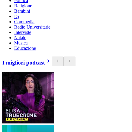
Politica
Religione
Bambini
Dj
Commedia
Radio Universitarie
Interviste
Natale
Musica
Educazione
I migliori podcast