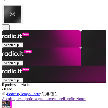
Scopri di più
Scopri di più
Scopri di più
Il podcast inizia in
- 0 sec.
Podcast
Tempo libero
彤姐很忙
Ascolta questo podcast gratuitamente nell'applicazione: