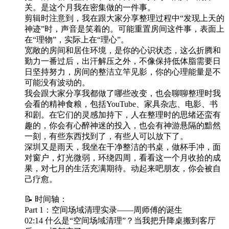
关。是这个月我在密集做的一件事。
剪辑时注意到，我在跟大家分享整理过程中“发现上天的
神迹”时，声音是笑着的。可能重置房间这件事，表面上
在“理物”，实际上在“理心”。
宽敞的房间和居住环境，是你的心识状态，这么折腾和
勤力一番过后，出汗解压之外，不像保持低体脂需要日
日坚持努力，房间的整洁立竿见影，你的心理能量是不
可能没有波动的。
我会跟大家分享我都做了哪些改变，也会聊聊整理时我
会看的精神食粮，包括YouTube、家具杂志、电影、书
和剧。在它们的灵感加持下，人在整理时的思绪还蛮有
趣的，你会有心醉神迷的投入，也会有神游悬隔的黯然
一刻，有些东西找到了，有些人可以放下了。
深圳又是雨天，我坐在干净整洁的书桌，做杯手冲，面
对窗户，灯光微弱，环绕四周，看看这一个月收拾的成
果，对七月的生活充满期待。动起来吧朋友，你会被自
己疗愈。
📝 时间轴：
Part 1：空间场域清理实录——周师傅的诞生
02:14 什么是“空间场域清理”？当我把升降桌搬到客厅