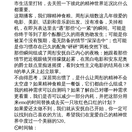
市生活里打转，去关照一下彼此的精神世界近况比什么
都重要。
这期播客，我们聊精神食粮。周彤从细数这几年很爱的
电影、美剧、话剧和音乐剧出发。没有准备，关掉相
机，在即兴表达里去“遇”那些“心一紧”的瞬间。可能是
你终于等到了那个酝酿已久的雨夜热吻发生；可能是你
被某个没有预期，毫无防备的情节“深深击中”；也可能
是你习惯存在已久的配角“砰砰”两枪突然下线。
那些瞬间组成了周彤安抚自己内心的夜晚：她跟着那些
情节把近视眼镜哭得朦胧起雾，在黑白电影和安东尼奥
的爵士鼓点里痴迷摇摆，看到女性主义电影的结局在1米
8的单人床上起立鼓掌。
不由得思考，深居简出惯了，是什么让周彤的精神不会
太空虚？如果精神食粮是一餐饭，它们都由什么组成？
我的精神需求可以自测吗？如果了解自己对哪一种需求
更看重，我们是否可以减少一部分内耗，并把这部分用
来emo的时间替换成去买一只玫红色口红的计划？
如果爱还太做不到，我们就从安抚自己开始，你一定可
以找到自己喜欢的方法。希望我们在宠爱自己的精神世
界中度过一个美丽的520。
⏲️时间轴：