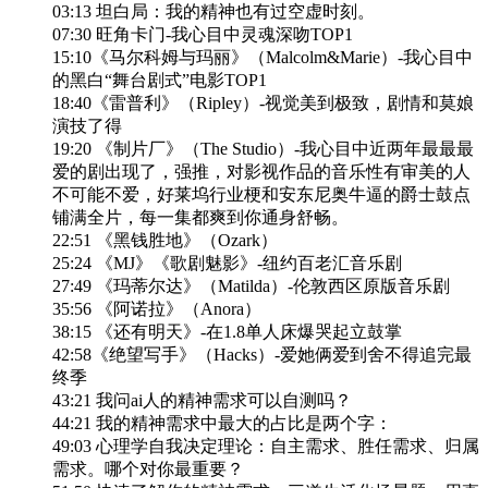
03:13 坦白局：我的精神也有过空虚时刻。
07:30 旺角卡门-我心目中灵魂深吻TOP1
15:10《马尔科姆与玛丽》（Malcolm&Marie）-我心目中
的黑白“舞台剧式”电影TOP1
18:40《雷普利》（Ripley）-视觉美到极致，剧情和莫娘
演技了得
19:20 《制片厂》（The Studio）-我心目中近两年最最最
爱的剧出现了，强推，对影视作品的音乐性有审美的人
不可能不爱，好莱坞行业梗和安东尼奥牛逼的爵士鼓点
铺满全片，每一集都爽到你通身舒畅。
22:51 《黑钱胜地》（Ozark）
25:24 《MJ》《歌剧魅影》-纽约百老汇音乐剧
27:49 《玛蒂尔达》（Matilda）-伦敦西区原版音乐剧
35:56 《阿诺拉》（Anora）
38:15 《还有明天》-在1.8单人床爆哭起立鼓掌
42:58《绝望写手》（Hacks）-爱她俩爱到舍不得追完最
终季
43:21 我问ai人的精神需求可以自测吗？
44:21 我的精神需求中最大的占比是两个字：
49:03 心理学自我决定理论：自主需求、胜任需求、归属
需求。哪个对你最重要？