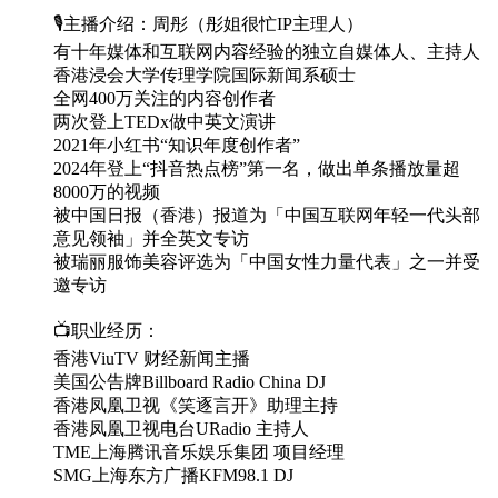
🎙️主播介绍：周彤（彤姐很忙IP主理人）
有十年媒体和互联网内容经验的独立自媒体人、主持人
香港浸会大学传理学院国际新闻系硕士
全网400万关注的内容创作者
两次登上TEDx做中英文演讲
2021年小红书“知识年度创作者”
2024年登上“抖音热点榜”第一名，做出单条播放量超
8000万的视频
被中国日报（香港）报道为「中国互联网年轻一代头部
意见领袖」并全英文专访
被瑞丽服饰美容评选为「中国女性力量代表」之一并受
邀专访
📺职业经历：
香港ViuTV 财经新闻主播
美国公告牌Billboard Radio China DJ
香港凤凰卫视《笑逐言开》助理主持
香港凤凰卫视电台URadio 主持人
TME上海腾讯音乐娱乐集团 项目经理
SMG上海东方广播KFM98.1 DJ