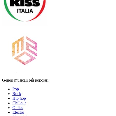
Generi musicali più popolari
Pop
Rock
Hip hop
Chillout
Oldies
Electro