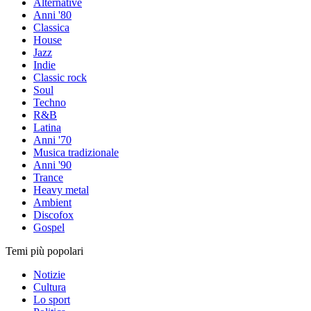
Alternative
Anni '80
Classica
House
Jazz
Indie
Classic rock
Soul
Techno
R&B
Latina
Anni '70
Musica tradizionale
Anni '90
Trance
Heavy metal
Ambient
Discofox
Gospel
Temi più popolari
Notizie
Cultura
Lo sport