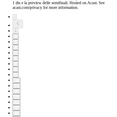
1 dts e la preview delle semifinali. Hosted on Acast. See
acast.com/privacy for more information.
1
2
3
4
5
6
7
8
9
10
11
20
30
40
50
56