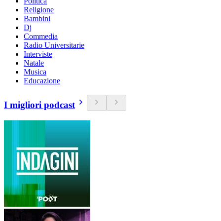
Politica
Religione
Bambini
Dj
Commedia
Radio Universitarie
Interviste
Natale
Musica
Educazione
I migliori podcast