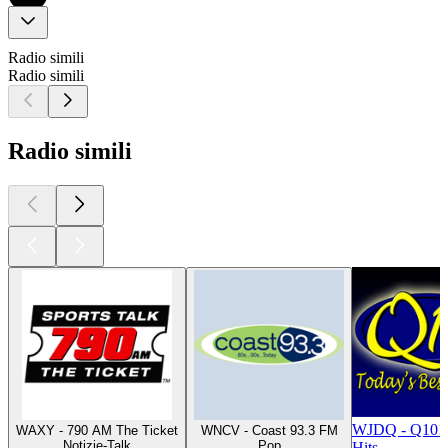
Radio simili
Radio simili
Radio simili
WJDQ - Q101
WAXY - 790 AM The Ticket
WNCV - Coast 93.3 FM
Notizie-Talk
Pop
Hits