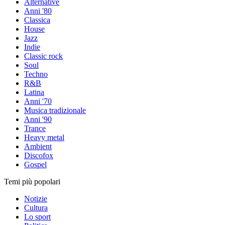
Alternative
Anni '80
Classica
House
Jazz
Indie
Classic rock
Soul
Techno
R&B
Latina
Anni '70
Musica tradizionale
Anni '90
Trance
Heavy metal
Ambient
Discofox
Gospel
Temi più popolari
Notizie
Cultura
Lo sport