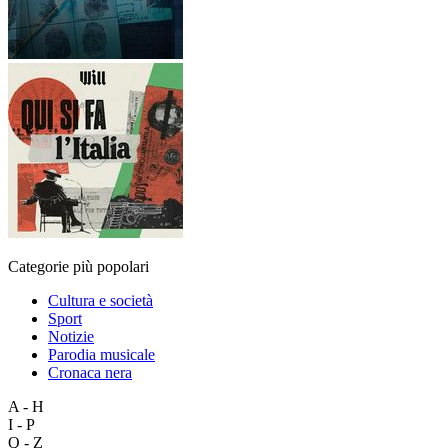
Categorie più popolari
Cultura e società
Sport
Notizie
Parodia musicale
Cronaca nera
A - H
I - P
Q - Z