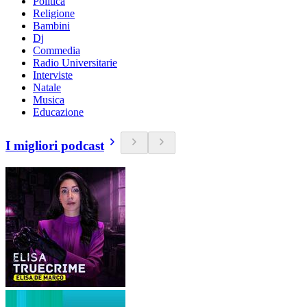
Politica
Religione
Bambini
Dj
Commedia
Radio Universitarie
Interviste
Natale
Musica
Educazione
I migliori podcast