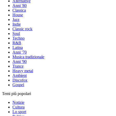
Alternative
Anni '80
Classica
House
Jazz
Indie
Classic rock
Soul
Techno
R&B
Latina
Anni '70
Musica tradizionale
Anni '90
Trance
Heavy metal
Ambient
Discofox
Gospel
Temi più popolari
Notizie
Cultura
Lo sport