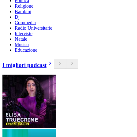
Politica
Religione
Bambini
Dj
Commedia
Radio Universitarie
Interviste
Natale
Musica
Educazione
I migliori podcast