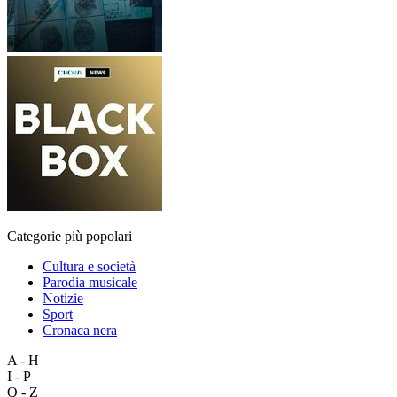
Categorie più popolari
Cultura e società
Parodia musicale
Notizie
Sport
Cronaca nera
A - H
I - P
Q - Z