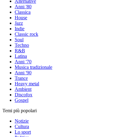
Alternative
Anni '80
Classica
House
Jazz
Indie
Classic rock
Soul
Techno
R&B
Latina
Anni '70
Musica tradizionale
Anni '90
Trance
Heavy metal
Ambient
Discofox
Gospel
Temi più popolari
Notizie
Cultura
Lo sport