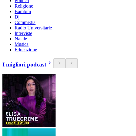
Politica
Religione
Bambini
Dj
Commedia
Radio Universitarie
Interviste
Natale
Musica
Educazione
I migliori podcast