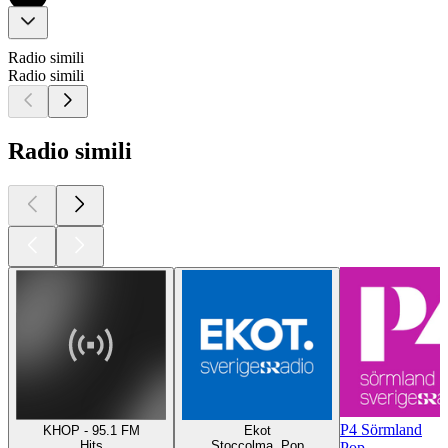
Radio simili
Radio simili
Radio simili
P4 Sörmland
KHOP - 95.1 FM
Ekot
Hits
Stoccolma, Pop
Pop