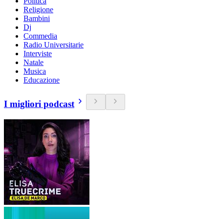
Politica
Religione
Bambini
Dj
Commedia
Radio Universitarie
Interviste
Natale
Musica
Educazione
I migliori podcast