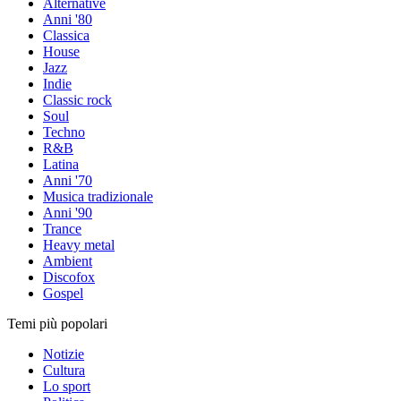
Alternative
Anni '80
Classica
House
Jazz
Indie
Classic rock
Soul
Techno
R&B
Latina
Anni '70
Musica tradizionale
Anni '90
Trance
Heavy metal
Ambient
Discofox
Gospel
Temi più popolari
Notizie
Cultura
Lo sport