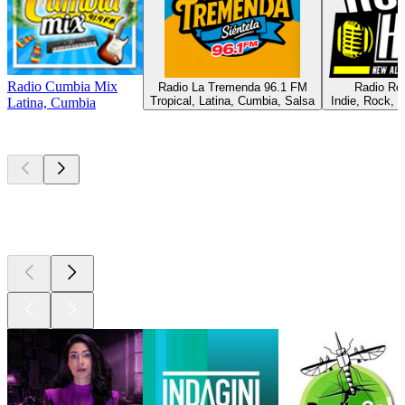
Radio Cumbia Mix
Radio La Tremenda 96.1 FM
Radio Ro
Tropical, Latina, Cumbia, Salsa
Indie, Rock, E
Latina, Cumbia
I migliori
podcast
I migliori
podcast
I migliori
podcast