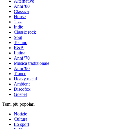
Alternative
Anni '80
Classica
House
Jazz
Indie
Classic rock
Soul
Techno
R&B
Latina
Anni '70
Musica tradizionale
Anni '90
Trance
Heavy metal
Ambient
Discofox
Gospel
Temi più popolari
Notizie
Cultura
Lo sport