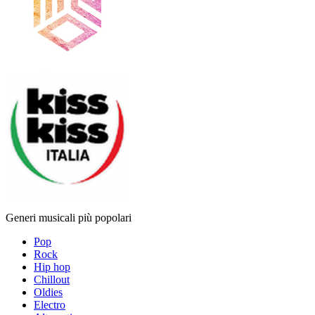
Generi musicali più popolari
Pop
Rock
Hip hop
Chillout
Oldies
Electro