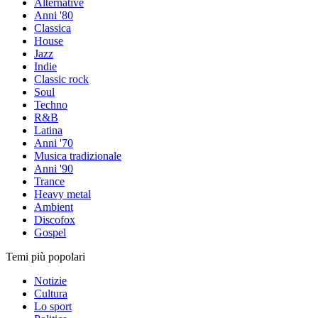
Alternative
Anni '80
Classica
House
Jazz
Indie
Classic rock
Soul
Techno
R&B
Latina
Anni '70
Musica tradizionale
Anni '90
Trance
Heavy metal
Ambient
Discofox
Gospel
Temi più popolari
Notizie
Cultura
Lo sport