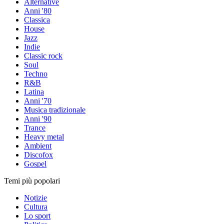
Alternative
Anni '80
Classica
House
Jazz
Indie
Classic rock
Soul
Techno
R&B
Latina
Anni '70
Musica tradizionale
Anni '90
Trance
Heavy metal
Ambient
Discofox
Gospel
Temi più popolari
Notizie
Cultura
Lo sport