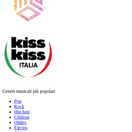
Generi musicali più popolari
Pop
Rock
Hip hop
Chillout
Oldies
Electro