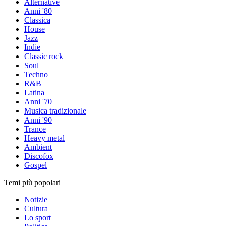
Alternative
Anni '80
Classica
House
Jazz
Indie
Classic rock
Soul
Techno
R&B
Latina
Anni '70
Musica tradizionale
Anni '90
Trance
Heavy metal
Ambient
Discofox
Gospel
Temi più popolari
Notizie
Cultura
Lo sport