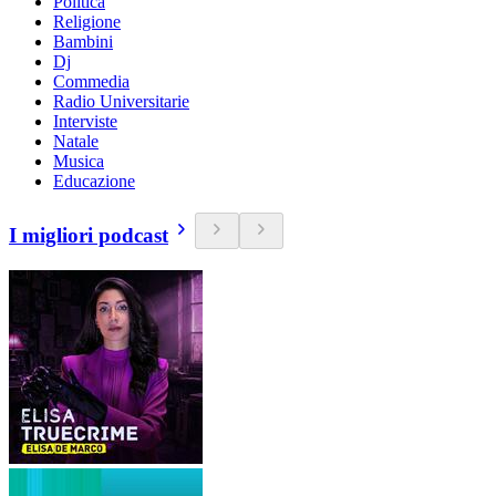
Politica
Religione
Bambini
Dj
Commedia
Radio Universitarie
Interviste
Natale
Musica
Educazione
I migliori podcast