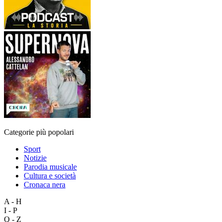
Categorie più popolari
Sport
Notizie
Parodia musicale
Cultura e società
Cronaca nera
A - H
I - P
Q - Z