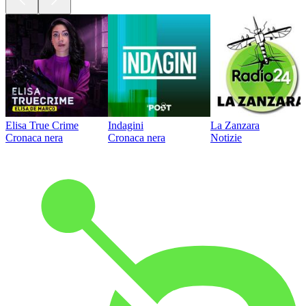
Elisa True Crime
Indagini
La Zanzara
Cronaca nera
Cronaca nera
Notizie