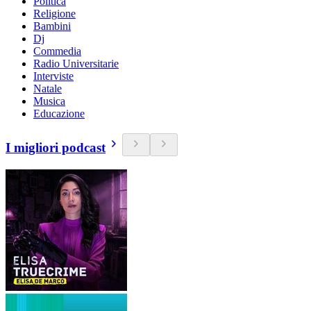
Politica
Religione
Bambini
Dj
Commedia
Radio Universitarie
Interviste
Natale
Musica
Educazione
I migliori podcast