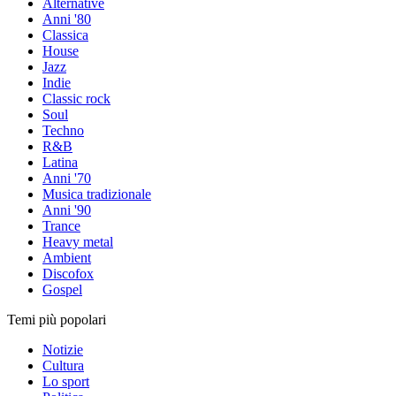
Alternative
Anni '80
Classica
House
Jazz
Indie
Classic rock
Soul
Techno
R&B
Latina
Anni '70
Musica tradizionale
Anni '90
Trance
Heavy metal
Ambient
Discofox
Gospel
Temi più popolari
Notizie
Cultura
Lo sport