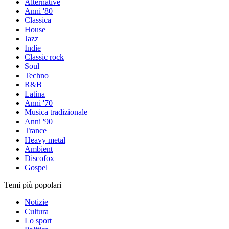
Alternative
Anni '80
Classica
House
Jazz
Indie
Classic rock
Soul
Techno
R&B
Latina
Anni '70
Musica tradizionale
Anni '90
Trance
Heavy metal
Ambient
Discofox
Gospel
Temi più popolari
Notizie
Cultura
Lo sport