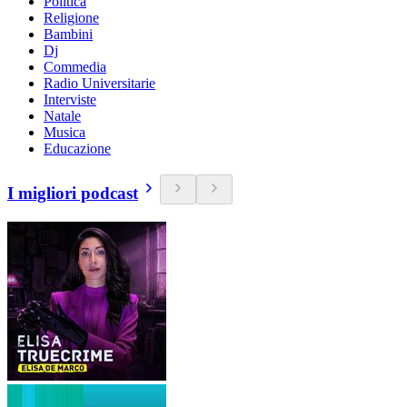
Politica
Religione
Bambini
Dj
Commedia
Radio Universitarie
Interviste
Natale
Musica
Educazione
I migliori podcast