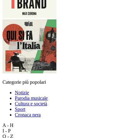
Categorie più popolari
Notizie
Parodia musicale
Cultura e società
Sport
Cronaca nera
A - H
I - P
Q - Z