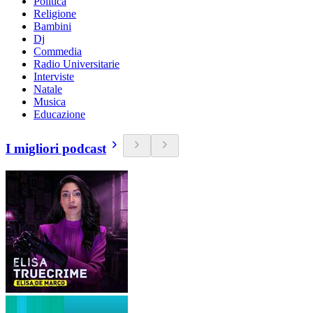
Politica
Religione
Bambini
Dj
Commedia
Radio Universitarie
Interviste
Natale
Musica
Educazione
I migliori podcast