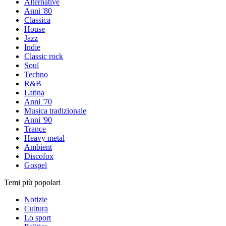
Alternative
Anni '80
Classica
House
Jazz
Indie
Classic rock
Soul
Techno
R&B
Latina
Anni '70
Musica tradizionale
Anni '90
Trance
Heavy metal
Ambient
Discofox
Gospel
Temi più popolari
Notizie
Cultura
Lo sport