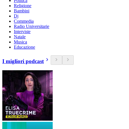
Politica
Religione
Bambini
Dj
Commedia
Radio Universitarie
Interviste
Natale
Musica
Educazione
I migliori podcast