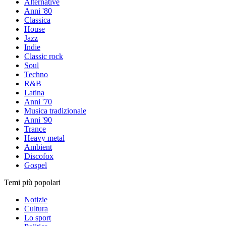
Alternative
Anni '80
Classica
House
Jazz
Indie
Classic rock
Soul
Techno
R&B
Latina
Anni '70
Musica tradizionale
Anni '90
Trance
Heavy metal
Ambient
Discofox
Gospel
Temi più popolari
Notizie
Cultura
Lo sport