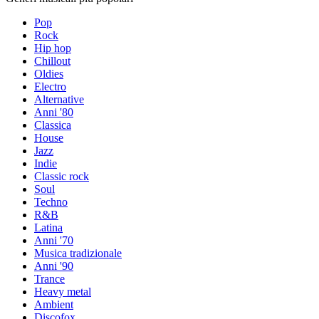
Pop
Rock
Hip hop
Chillout
Oldies
Electro
Alternative
Anni '80
Classica
House
Jazz
Indie
Classic rock
Soul
Techno
R&B
Latina
Anni '70
Musica tradizionale
Anni '90
Trance
Heavy metal
Ambient
Discofox