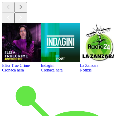
Elisa True Crime
Indagini
La Zanzara
Cronaca nera
Cronaca nera
Notizie