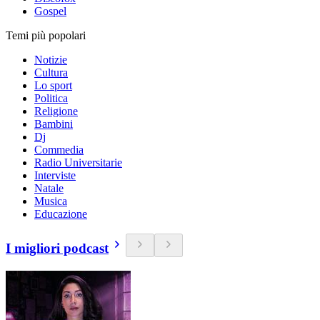
Gospel
Temi più popolari
Notizie
Cultura
Lo sport
Politica
Religione
Bambini
Dj
Commedia
Radio Universitarie
Interviste
Natale
Musica
Educazione
I migliori podcast