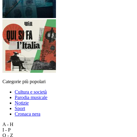
Categorie più popolari
Cultura e società
Parodia musicale
Notizie
Sport
Cronaca nera
A - H
I - P
Q - Z