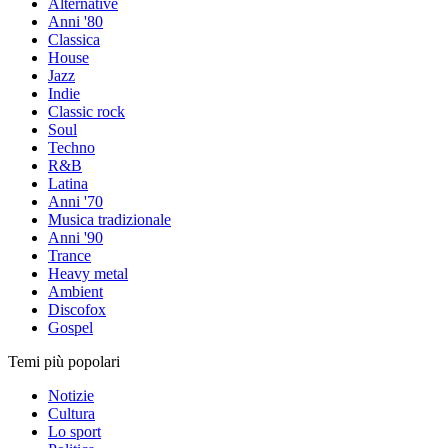
Alternative
Anni '80
Classica
House
Jazz
Indie
Classic rock
Soul
Techno
R&B
Latina
Anni '70
Musica tradizionale
Anni '90
Trance
Heavy metal
Ambient
Discofox
Gospel
Temi più popolari
Notizie
Cultura
Lo sport