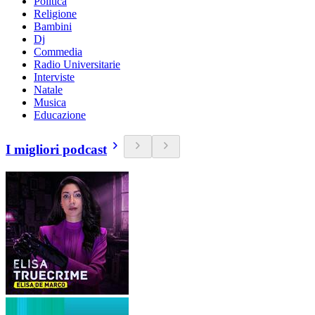
Politica
Religione
Bambini
Dj
Commedia
Radio Universitarie
Interviste
Natale
Musica
Educazione
I migliori podcast