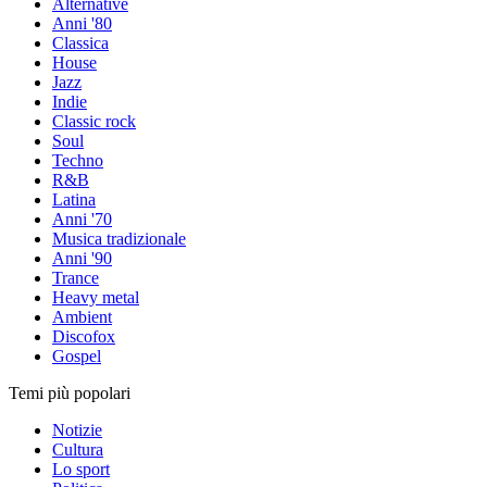
Alternative
Anni '80
Classica
House
Jazz
Indie
Classic rock
Soul
Techno
R&B
Latina
Anni '70
Musica tradizionale
Anni '90
Trance
Heavy metal
Ambient
Discofox
Gospel
Temi più popolari
Notizie
Cultura
Lo sport