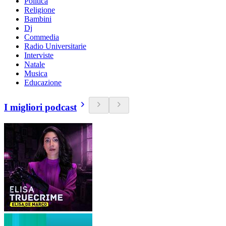
Politica
Religione
Bambini
Dj
Commedia
Radio Universitarie
Interviste
Natale
Musica
Educazione
I migliori podcast