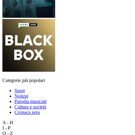
Categorie più popolari
Sport
Notizie
Parodia musicale
Cultura e società
Cronaca nera
A - H
I - P
Q - Z