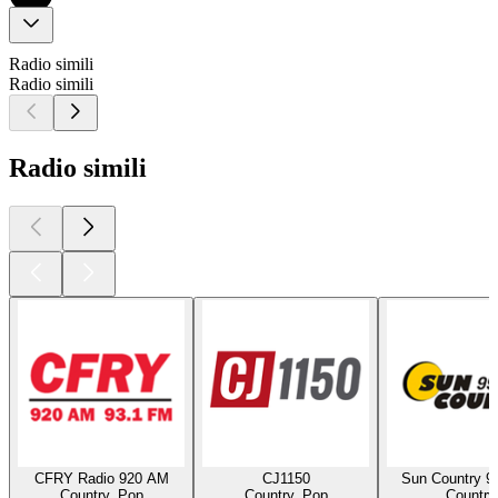
Radio simili
Radio simili
Radio simili
CFRY Radio 920 AM
CJ1150
Sun Country 9
Country, Pop
Country, Pop
Country