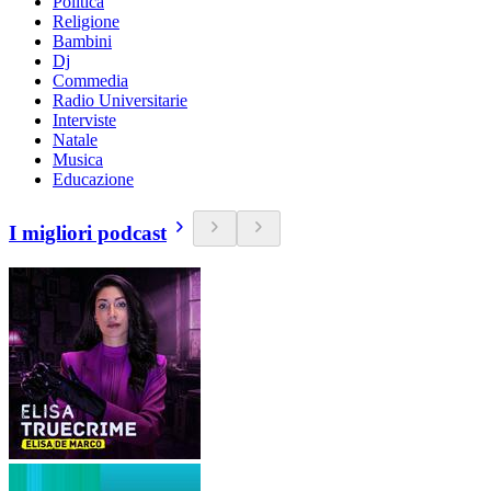
Politica
Religione
Bambini
Dj
Commedia
Radio Universitarie
Interviste
Natale
Musica
Educazione
I migliori podcast