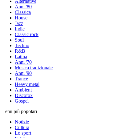
Alternative
Anni '80
Classica
House
Jazz
Indie
Classic rock
Soul
Techno
R&B
Latina
Anni '70
Musica tradizionale
Anni '90
Trance
Heavy metal
Ambient
Discofox
Gospel
Temi più popolari
Notizie
Cultura
Lo sport