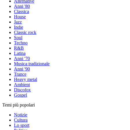
Alternative
Anni '80
Classica
House
Jazz
Indie
Classic rock
Soul
Techno
R&B
Latina
Anni '70
Musica tradizionale
Anni '90
Trance
Heavy metal
Ambient
Discofox
Gospel
Temi più popolari
Notizie
Cultura
Lo sport