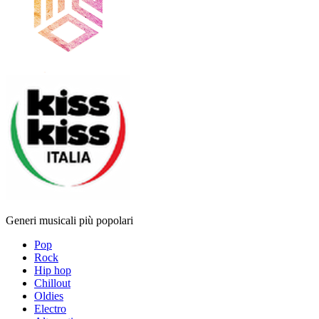
Generi musicali più popolari
Pop
Rock
Hip hop
Chillout
Oldies
Electro