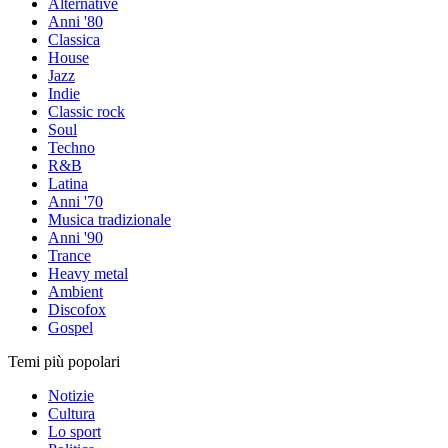
Alternative
Anni '80
Classica
House
Jazz
Indie
Classic rock
Soul
Techno
R&B
Latina
Anni '70
Musica tradizionale
Anni '90
Trance
Heavy metal
Ambient
Discofox
Gospel
Temi più popolari
Notizie
Cultura
Lo sport