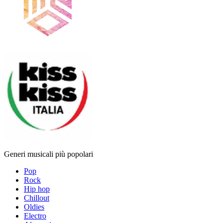
Generi musicali più popolari
Pop
Rock
Hip hop
Chillout
Oldies
Electro