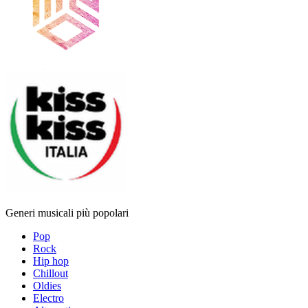
Generi musicali più popolari
Pop
Rock
Hip hop
Chillout
Oldies
Electro