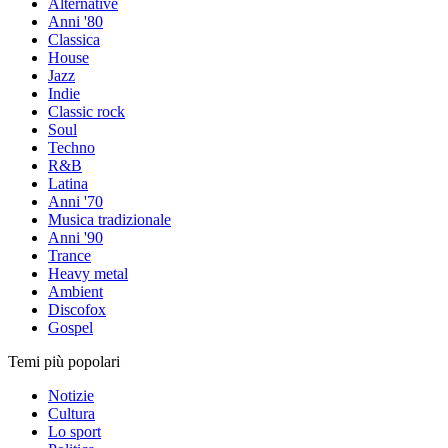
Alternative
Anni '80
Classica
House
Jazz
Indie
Classic rock
Soul
Techno
R&B
Latina
Anni '70
Musica tradizionale
Anni '90
Trance
Heavy metal
Ambient
Discofox
Gospel
Temi più popolari
Notizie
Cultura
Lo sport