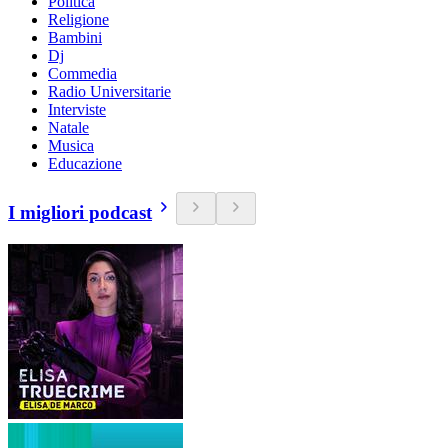
Politica
Religione
Bambini
Dj
Commedia
Radio Universitarie
Interviste
Natale
Musica
Educazione
I migliori podcast