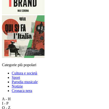
Categorie più popolari
Cultura e società
Sport
Parodia musicale
Notizie
Cronaca nera
A - H
I - P
Q - Z