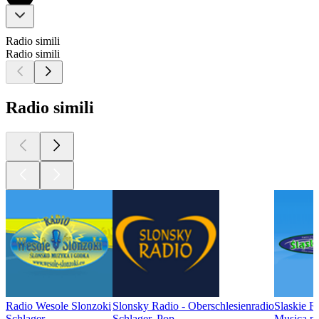
Radio simili
Radio simili
Radio simili
Radio Wesole Slonzoki
Slonsky Radio - Oberschlesienradio
Slaskie R
Schlager
Schlager, Pop
Musica po