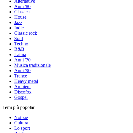
Alternative
Anni '80
Classica
House
Jazz
Indie
Classic rock
Soul
Techno
R&B
Latina
Anni '70
Musica tradizionale
Anni '90
Trance
Heavy metal
Ambient
Discofox
Gospel
Temi più popolari
Notizie
Cultura
Lo sport