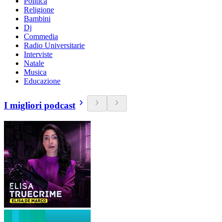
Politica
Religione
Bambini
Dj
Commedia
Radio Universitarie
Interviste
Natale
Musica
Educazione
I migliori podcast