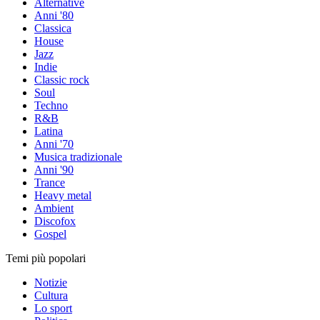
Alternative
Anni '80
Classica
House
Jazz
Indie
Classic rock
Soul
Techno
R&B
Latina
Anni '70
Musica tradizionale
Anni '90
Trance
Heavy metal
Ambient
Discofox
Gospel
Temi più popolari
Notizie
Cultura
Lo sport