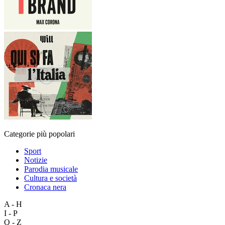
Categorie più popolari
Sport
Notizie
Parodia musicale
Cultura e società
Cronaca nera
A - H
I - P
Q - Z