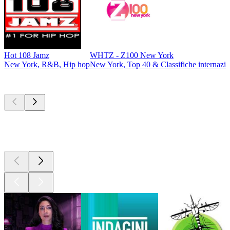
Hot 108 Jamz
WHTZ - Z100 New York
New York, R&B, Hip hop
New York, Top 40 & Classifiche internazio
I migliori
podcast
I migliori
podcast
I migliori
podcast