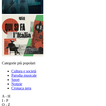
Categorie più popolari
Cultura e società
Parodia musicale
Sport
Notizie
Cronaca nera
A - H
I - P
Q - Z