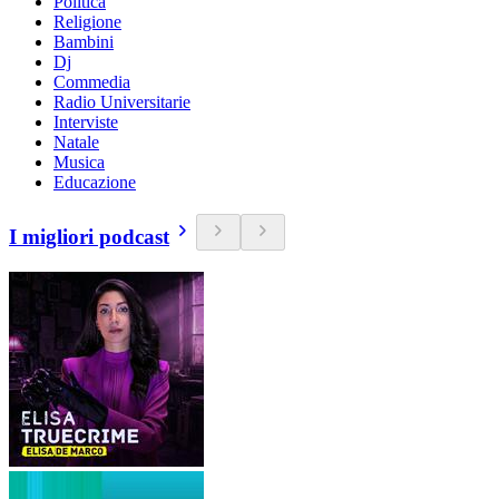
Politica
Religione
Bambini
Dj
Commedia
Radio Universitarie
Interviste
Natale
Musica
Educazione
I migliori podcast