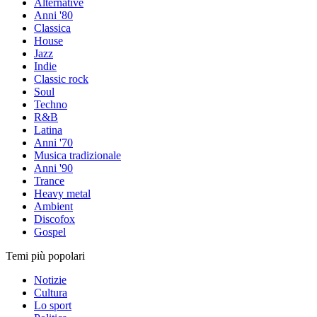
Alternative
Anni '80
Classica
House
Jazz
Indie
Classic rock
Soul
Techno
R&B
Latina
Anni '70
Musica tradizionale
Anni '90
Trance
Heavy metal
Ambient
Discofox
Gospel
Temi più popolari
Notizie
Cultura
Lo sport