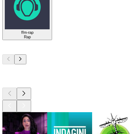
ffm-rap
Rap
I migliori
podcast
I migliori
podcast
I migliori
podcast