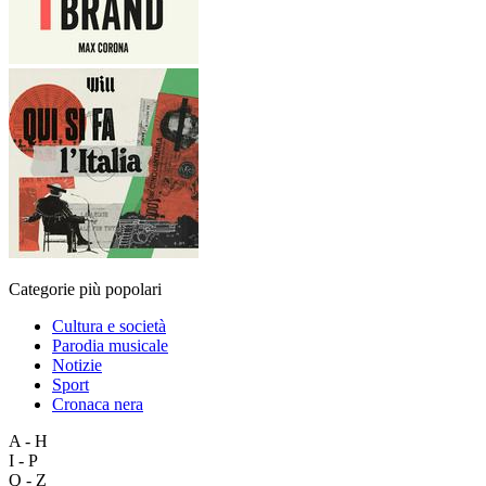
Categorie più popolari
Cultura e società
Parodia musicale
Notizie
Sport
Cronaca nera
A - H
I - P
Q - Z