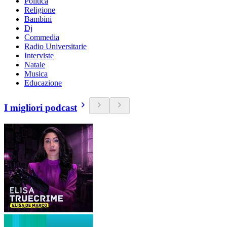
Politica
Religione
Bambini
Dj
Commedia
Radio Universitarie
Interviste
Natale
Musica
Educazione
I migliori podcast