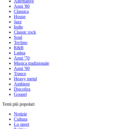
Alternative
Anni '80
Classica
House
Jazz
Indie
Classic rock
Soul
Techno
R&B
Latina
Anni '70
Musica tradizionale
Anni '90
Trance
Heavy metal
Ambient
Discofox
Gospel
Temi più popolari
Notizie
Cultura
Lo sport