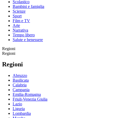
Scolastico
Bambini e famiglia
Scienze
Sport
Film e TV
Arte
Narrativa
Tempo libero
Salute e benessere
Regioni
Regioni
Regioni
Abruzzo
Basilicata
Calabria
Campania
Emilia-Romagna
Friuli-Venezia Giulia
Lazio
Liguria
Lombardia