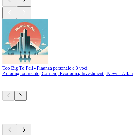
Too Big To Fail - Finanza personale a 3 voci
Automiglioramento, Carriere, Economia, Investimenti, News - Affari, 
Nuovo e
notevole
Nuovo e
notevole
Nuovo e
notevole