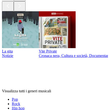
La gita
Vite Private
Notizie
Cronaca nera, Cultura e società, Documentari,
Generi
musicali
Generi
musicali
Generi
musicali
Visualizza tutti i generi musicali
Pop
Rock
Hip hop