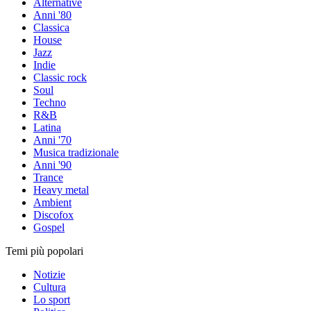
Alternative
Anni '80
Classica
House
Jazz
Indie
Classic rock
Soul
Techno
R&B
Latina
Anni '70
Musica tradizionale
Anni '90
Trance
Heavy metal
Ambient
Discofox
Gospel
Temi più popolari
Notizie
Cultura
Lo sport