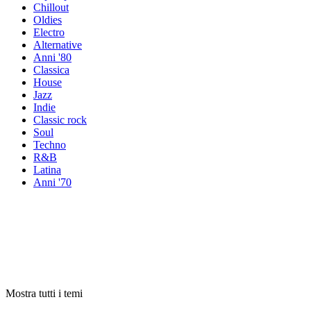
Chillout
Oldies
Electro
Alternative
Anni '80
Classica
House
Jazz
Indie
Classic rock
Soul
Techno
R&B
Latina
Anni '70
Radio per
tema
Radio per
tema
Radio per
tema
Mostra tutti i temi