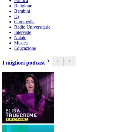
Politica
Religione
Bambini
Dj
Commedia
Radio Universitarie
Interviste
Natale
Musica
Educazione
I migliori podcast