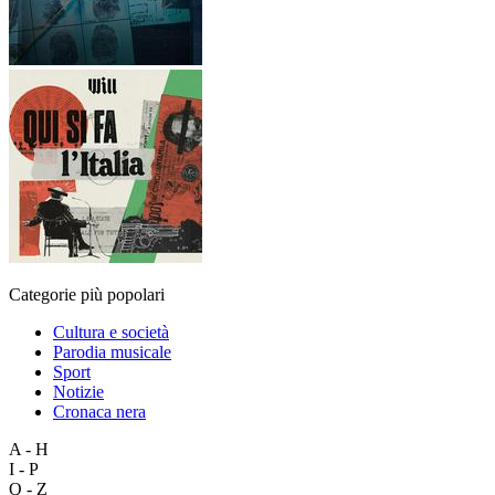
Categorie più popolari
Cultura e società
Parodia musicale
Sport
Notizie
Cronaca nera
A - H
I - P
Q - Z