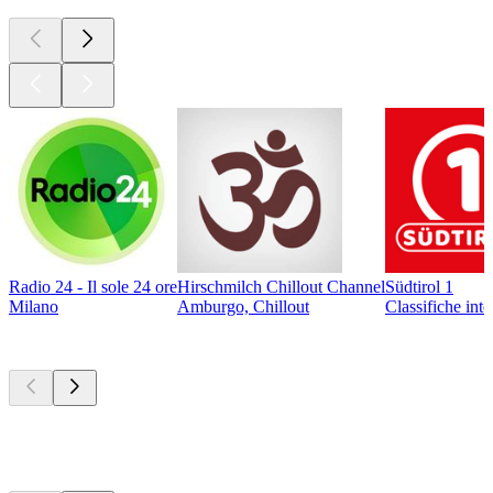
Radio 24 - Il sole 24 ore
Hirschmilch Chillout Channel
Südtirol 1
Milano
Amburgo, Chillout
Classifiche int
I migliori
podcast
I migliori
podcast
I migliori
podcast