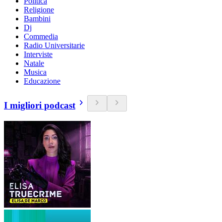
Politica
Religione
Bambini
Dj
Commedia
Radio Universitarie
Interviste
Natale
Musica
Educazione
I migliori podcast