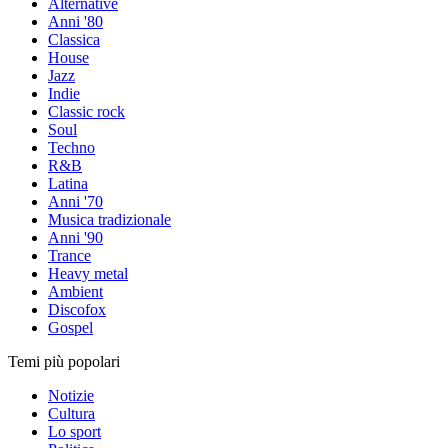
Alternative
Anni '80
Classica
House
Jazz
Indie
Classic rock
Soul
Techno
R&B
Latina
Anni '70
Musica tradizionale
Anni '90
Trance
Heavy metal
Ambient
Discofox
Gospel
Temi più popolari
Notizie
Cultura
Lo sport