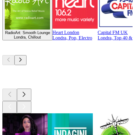
Heart London
Capital FM UK
RadioArt: Smooth Lounge
Londra, Chillout
Londra, Pop, Electro
Londra, Top 40 & Cl
I migliori
podcast
I migliori
podcast
I migliori
podcast