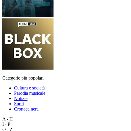
Categorie più popolari
Cultura e società
Parodia musicale
Notizie
Sport
Cronaca nera
A - H
I - P
Q - Z