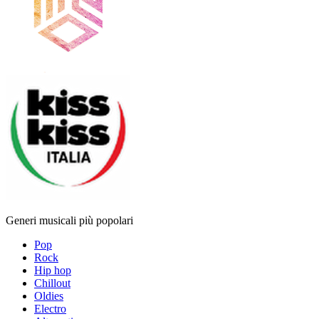
Generi musicali più popolari
Pop
Rock
Hip hop
Chillout
Oldies
Electro