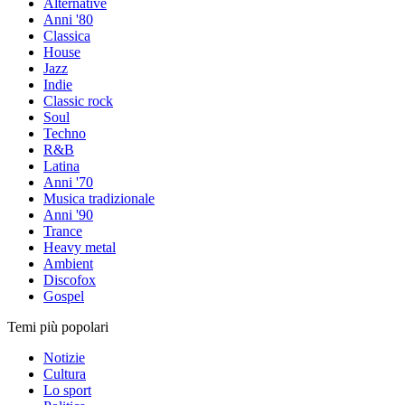
Alternative
Anni '80
Classica
House
Jazz
Indie
Classic rock
Soul
Techno
R&B
Latina
Anni '70
Musica tradizionale
Anni '90
Trance
Heavy metal
Ambient
Discofox
Gospel
Temi più popolari
Notizie
Cultura
Lo sport