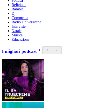
Politica
Religione
Bambini
Dj
Commedia
Radio Universitarie
Interviste
Natale
Musica
Educazione
I migliori podcast