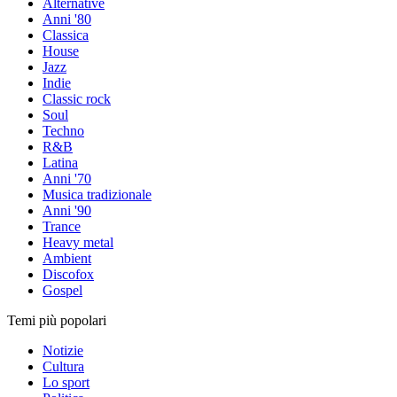
Alternative
Anni '80
Classica
House
Jazz
Indie
Classic rock
Soul
Techno
R&B
Latina
Anni '70
Musica tradizionale
Anni '90
Trance
Heavy metal
Ambient
Discofox
Gospel
Temi più popolari
Notizie
Cultura
Lo sport