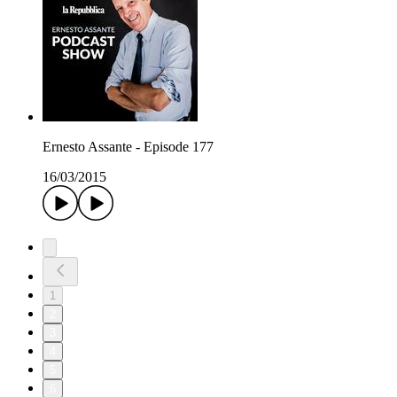
Ernesto Assante - Episode 177
16/03/2015
1
2
3
4
5
6