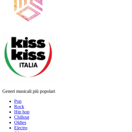
Generi musicali più popolari
Pop
Rock
Hip hop
Chillout
Oldies
Electro