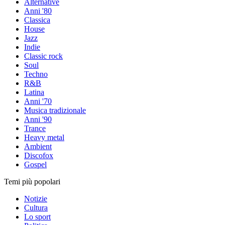
Alternative
Anni '80
Classica
House
Jazz
Indie
Classic rock
Soul
Techno
R&B
Latina
Anni '70
Musica tradizionale
Anni '90
Trance
Heavy metal
Ambient
Discofox
Gospel
Temi più popolari
Notizie
Cultura
Lo sport