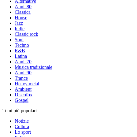
Alternative
Anni '80
Classica
House
Jazz
Indie
Classic rock
Soul
Techno
R&B
Latina
Anni '70
Musica tradizionale
Anni '90
Trance
Heavy metal
Ambient
Discofox
Gospel
Temi più popolari
Notizie
Cultura
Lo sport