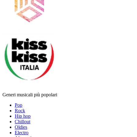
Generi musicali più popolari
Pop
Rock
Hip hop
Chillout
Oldies
Electro