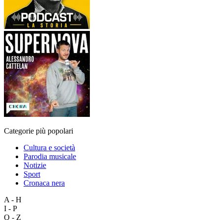
Categorie più popolari
Cultura e società
Parodia musicale
Notizie
Sport
Cronaca nera
A - H
I - P
Q - Z