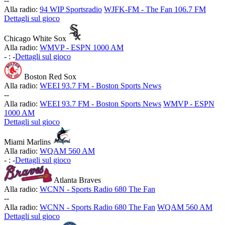
-
-
Alla radio:
94 WIP Sportsradio
WJFK-FM - The Fan 106.7 FM
Dettagli sul gioco
Chicago White Sox
Alla radio:
WMVP - ESPN 1000 AM
-
:
-
Dettagli sul gioco
Boston Red Sox
Alla radio:
WEEI 93.7 FM - Boston Sports News
-
-
Alla radio:
WEEI 93.7 FM - Boston Sports News
WMVP - ESPN
1000 AM
Dettagli sul gioco
Miami Marlins
Alla radio:
WQAM 560 AM
-
:
-
Dettagli sul gioco
Atlanta Braves
Alla radio:
WCNN - Sports Radio 680 The Fan
-
-
Alla radio:
WCNN - Sports Radio 680 The Fan
WQAM 560 AM
Dettagli sul gioco