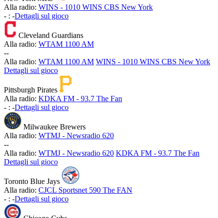
Alla radio:
WINS - 1010 WINS CBS New York
-
:
-
Dettagli sul gioco
Cleveland Guardians
Alla radio:
WTAM 1100 AM
-
-
Alla radio:
WTAM 1100 AM
WINS - 1010 WINS CBS New York
Dettagli sul gioco
Pittsburgh Pirates
Alla radio:
KDKA FM - 93.7 The Fan
-
:
-
Dettagli sul gioco
Milwaukee Brewers
Alla radio:
WTMJ - Newsradio 620
-
-
Alla radio:
WTMJ - Newsradio 620
KDKA FM - 93.7 The Fan
Dettagli sul gioco
Toronto Blue Jays
Alla radio:
CJCL Sportsnet 590 The FAN
-
:
-
Dettagli sul gioco