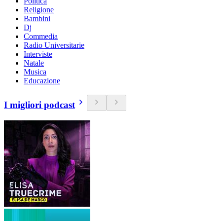
Politica
Religione
Bambini
Dj
Commedia
Radio Universitarie
Interviste
Natale
Musica
Educazione
I migliori podcast