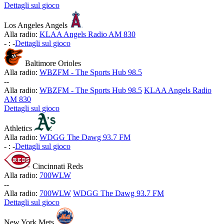
Dettagli sul gioco
Los Angeles Angels
Alla radio:
KLAA Angels Radio AM 830
-
:
-
Dettagli sul gioco
Baltimore Orioles
Alla radio:
WBZFM - The Sports Hub 98.5
-
-
Alla radio:
WBZFM - The Sports Hub 98.5
KLAA Angels Radio
AM 830
Dettagli sul gioco
Athletics
Alla radio:
WDGG The Dawg 93.7 FM
-
:
-
Dettagli sul gioco
Cincinnati Reds
Alla radio:
700WLW
-
-
Alla radio:
700WLW
WDGG The Dawg 93.7 FM
Dettagli sul gioco
New York Mets