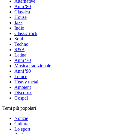
Alternative
Anni '80
Classica
House
Jazz
Indie
Classic rock
Soul
Techno
R&B
Latina
Anni '70
Musica tradizionale
Anni '90
Trance
Heavy metal
Ambient
Discofox
Gospel
Temi più popolari
Notizie
Cultura
Lo sport