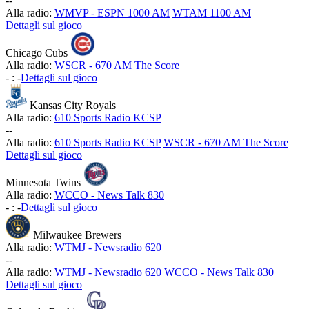
-
-
Alla radio:
WMVP - ESPN 1000 AM
WTAM 1100 AM
Dettagli sul gioco
Chicago Cubs
Alla radio:
WSCR - 670 AM The Score
-
:
-
Dettagli sul gioco
Kansas City Royals
Alla radio:
610 Sports Radio KCSP
-
-
Alla radio:
610 Sports Radio KCSP
WSCR - 670 AM The Score
Dettagli sul gioco
Minnesota Twins
Alla radio:
WCCO - News Talk 830
-
:
-
Dettagli sul gioco
Milwaukee Brewers
Alla radio:
WTMJ - Newsradio 620
-
-
Alla radio:
WTMJ - Newsradio 620
WCCO - News Talk 830
Dettagli sul gioco