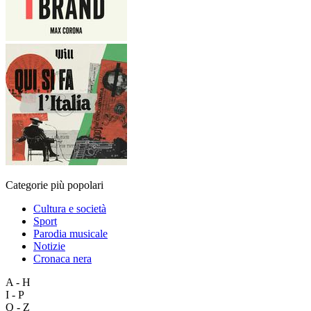
Categorie più popolari
Cultura e società
Sport
Parodia musicale
Notizie
Cronaca nera
A - H
I - P
Q - Z