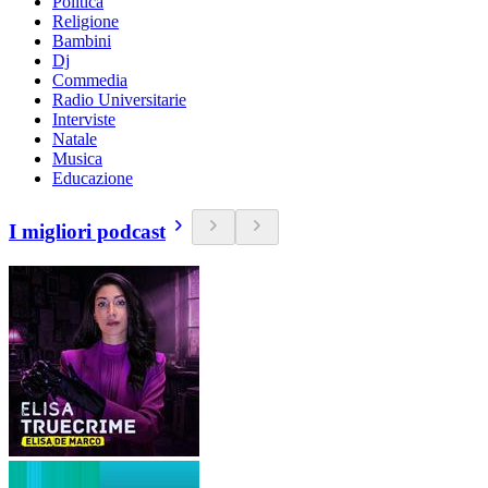
Politica
Religione
Bambini
Dj
Commedia
Radio Universitarie
Interviste
Natale
Musica
Educazione
I migliori podcast