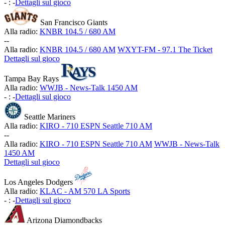
-
:
-
Dettagli sul gioco
San Francisco Giants
Alla radio:
KNBR 104.5 / 680 AM
-
-
Alla radio:
KNBR 104.5 / 680 AM
WXYT-FM - 97.1 The Ticket
Dettagli sul gioco
Tampa Bay Rays
Alla radio:
WWJB - News-Talk 1450 AM
-
:
-
Dettagli sul gioco
Seattle Mariners
Alla radio:
KIRO - 710 ESPN Seattle 710 AM
-
-
Alla radio:
KIRO - 710 ESPN Seattle 710 AM
WWJB - News-Talk
1450 AM
Dettagli sul gioco
Los Angeles Dodgers
Alla radio:
KLAC - AM 570 LA Sports
-
:
-
Dettagli sul gioco
Arizona Diamondbacks