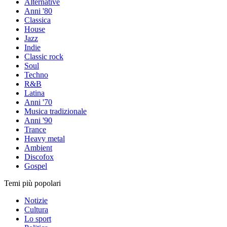
Alternative
Anni '80
Classica
House
Jazz
Indie
Classic rock
Soul
Techno
R&B
Latina
Anni '70
Musica tradizionale
Anni '90
Trance
Heavy metal
Ambient
Discofox
Gospel
Temi più popolari
Notizie
Cultura
Lo sport