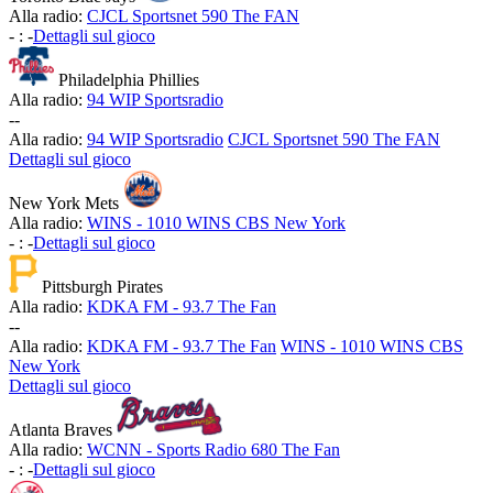
Alla radio:
CJCL Sportsnet 590 The FAN
-
:
-
Dettagli sul gioco
Philadelphia Phillies
Alla radio:
94 WIP Sportsradio
-
-
Alla radio:
94 WIP Sportsradio
CJCL Sportsnet 590 The FAN
Dettagli sul gioco
New York Mets
Alla radio:
WINS - 1010 WINS CBS New York
-
:
-
Dettagli sul gioco
Pittsburgh Pirates
Alla radio:
KDKA FM - 93.7 The Fan
-
-
Alla radio:
KDKA FM - 93.7 The Fan
WINS - 1010 WINS CBS
New York
Dettagli sul gioco
Atlanta Braves
Alla radio:
WCNN - Sports Radio 680 The Fan
-
:
-
Dettagli sul gioco