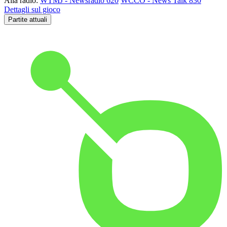
Alla radio:
WTMJ - Newsradio 620
WCCO - News Talk 830
Dettagli sul gioco
Partite attuali