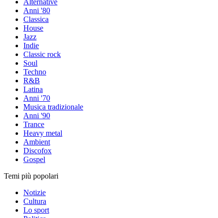
Alternative
Anni '80
Classica
House
Jazz
Indie
Classic rock
Soul
Techno
R&B
Latina
Anni '70
Musica tradizionale
Anni '90
Trance
Heavy metal
Ambient
Discofox
Gospel
Temi più popolari
Notizie
Cultura
Lo sport