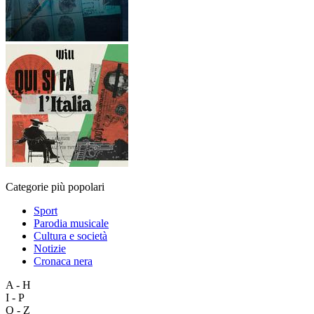
Categorie più popolari
Sport
Parodia musicale
Cultura e società
Notizie
Cronaca nera
A - H
I - P
Q - Z