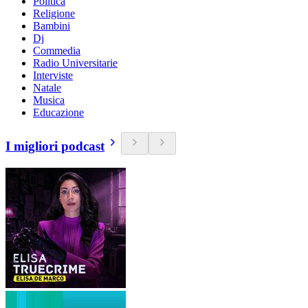
Politica
Religione
Bambini
Dj
Commedia
Radio Universitarie
Interviste
Natale
Musica
Educazione
I migliori podcast