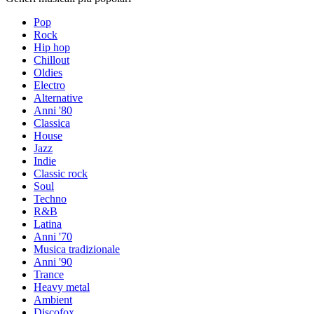
Pop
Rock
Hip hop
Chillout
Oldies
Electro
Alternative
Anni '80
Classica
House
Jazz
Indie
Classic rock
Soul
Techno
R&B
Latina
Anni '70
Musica tradizionale
Anni '90
Trance
Heavy metal
Ambient
Discofox