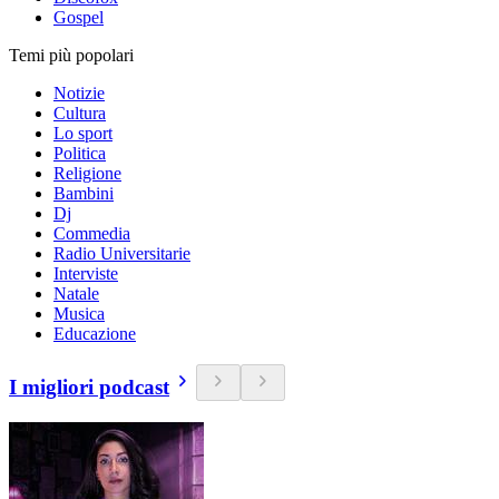
Gospel
Temi più popolari
Notizie
Cultura
Lo sport
Politica
Religione
Bambini
Dj
Commedia
Radio Universitarie
Interviste
Natale
Musica
Educazione
I migliori podcast