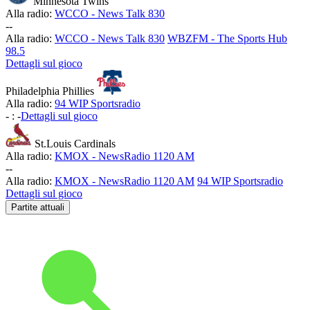
Minnesota Twins
Alla radio:
WCCO - News Talk 830
-
-
Alla radio:
WCCO - News Talk 830
WBZFM - The Sports Hub
98.5
Dettagli sul gioco
Philadelphia Phillies
Alla radio:
94 WIP Sportsradio
-
:
-
Dettagli sul gioco
St.Louis Cardinals
Alla radio:
KMOX - NewsRadio 1120 AM
-
-
Alla radio:
KMOX - NewsRadio 1120 AM
94 WIP Sportsradio
Dettagli sul gioco
Partite attuali