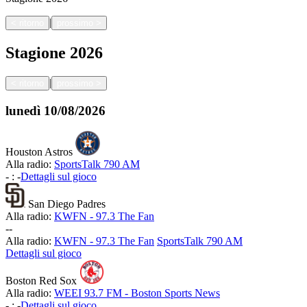
|
<
ritorno
prossimo
>
Stagione
2026
|
<
ritorno
prossimo
>
lunedì
10/08/2026
Houston Astros
Alla radio:
SportsTalk 790 AM
-
:
-
Dettagli sul gioco
San Diego Padres
Alla radio:
KWFN - 97.3 The Fan
-
-
Alla radio:
KWFN - 97.3 The Fan
SportsTalk 790 AM
Dettagli sul gioco
Boston Red Sox
Alla radio:
WEEI 93.7 FM - Boston Sports News
-
:
-
Dettagli sul gioco